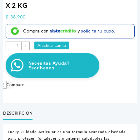
X 2 KG
$
38.900
Compra con
y
solicita tu cupo.
LUCKT
Añadir al carrito
-
+
ADULTO
CUIDADO
Necesitas Ayuda?
ARTICULAR
Escríbenos
X
2
KG
Compare
cantidad
DESCRIPCIÓN
Lucky Cuidado Articular es una fórmula avanzada diseñada
para proteger, fortalecer y mantener saludables las