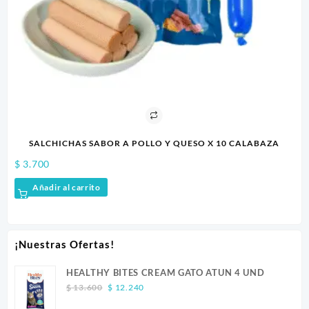
$
3
SALCHICHAS SABOR A POLLO Y QUESO X 10 CALABAZA
$
3.700
Añadir al carrito
¡Nuestras Ofertas!
HEALTHY BITES CREAM GATO ATUN 4 UND
Original
Current
$
13.600
$
12.240
price
price