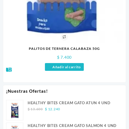
PALITOS DE TERNERA CALABAZA 50G
$
7.400
Añadir al carrito
¡Nuestras Ofertas!
HEALTHY BITES CREAM GATO ATUN 4 UND
Original
Current
$
13.600
$
12.240
price
price
was:
is:
HEALTHY BITES CREAM GATO SALMON 4 UND
$ 13.600.
$ 12.240.