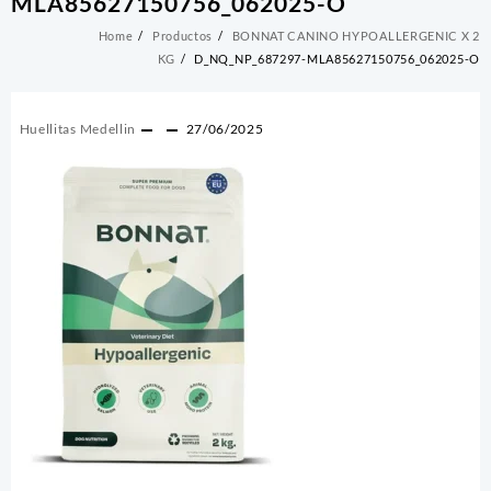
MLA85627150756_062025-O
Home
Productos
BONNAT CANINO HYPOALLERGENIC X 2
KG
D_NQ_NP_687297-MLA85627150756_062025-O
Huellitas Medellin
27/06/2025