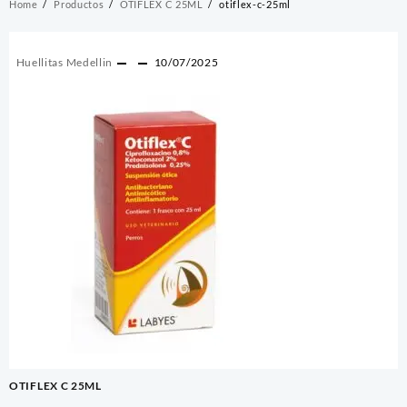
Home
Productos
OTIFLEX C 25ML
otiflex-c-25ml
Huellitas Medellin
10/07/2025
Navegación
OTIFLEX C 25ML
de