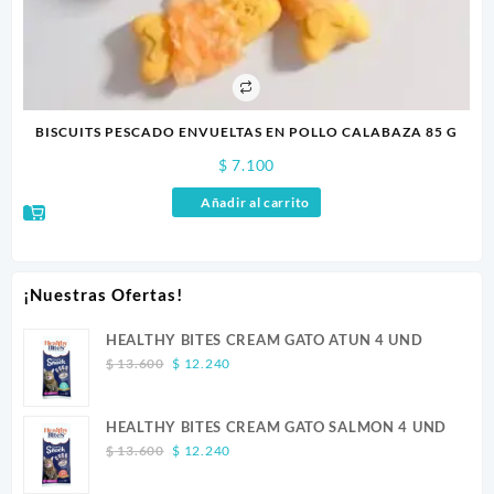
BISCUITS PESCADO ENVUELTAS EN POLLO CALABAZA 85 G
$
7.100
Añadir al carrito
¡Nuestras Ofertas!
HEALTHY BITES CREAM GATO ATUN 4 UND
Original
Current
$
13.600
$
12.240
price
price
was:
is:
HEALTHY BITES CREAM GATO SALMON 4 UND
$ 13.600.
$ 12.240.
Original
Current
$
13.600
$
12.240
price
price