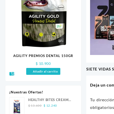
S
AGILITY PREMIOS DENTAL 150GR
NUTRI
$
10.900
$
3.5
SIETE VIDAS 
Navegaci
Añadir al carrito
Añadir a
de
Deja un co
entradas
¡Nuestras Ofertas!
Tu direcció
HEALTHY BITES CREAM
Original
Current
GATO ATUN 4 UND
$
13.600
$
12.240
obligatori
price
price