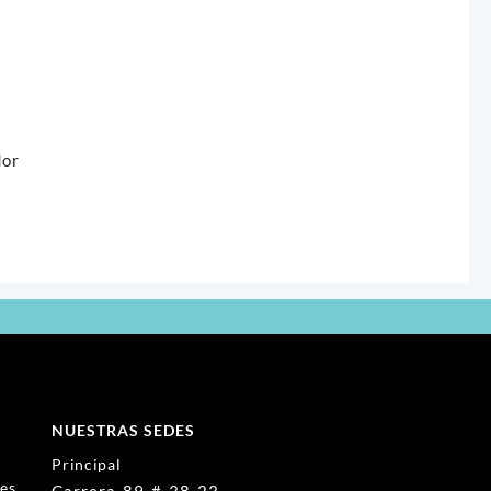
dor
NUESTRAS SEDES
Principal
nes
Carrera 89 # 38-23