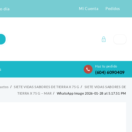
o día
Mi Cuenta
Pedidos
Haz tu pedido
s
(604) 6090409
uctos
SIETE VIDAS SABORES DE TIERRA X 75 G
SIETE VIDAS SABORES DE
TIERRA X 75 G – MAR
WhatsApp Image 2026-01-28 at 5.17.51 PM