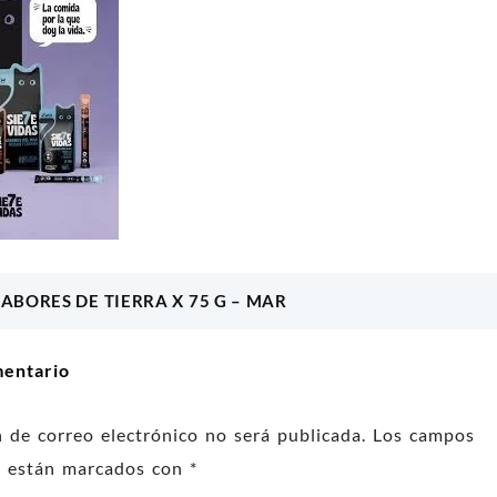
-BAR
SALCHICHAS SABOR A POLLO X 10
CALABAZA
00
$
3.700
SABORES DE TIERRA X 75 G – MAR
ón
l carrito
Añadir al carrito
mentario
n de correo electrónico no será publicada.
Los campos
os están marcados con
*