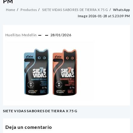
PM
Home
Productos
SIETE VIDAS SABORES DE TIERRA X 75 G
WhatsApp
Image 2026-01-28 at 5.23.09 PM
Huellitas Medellin
28/01/2026
Navegación
SIETE VIDAS SABORES DE TIERRA X 75 G
de
entradas
Deja un comentario