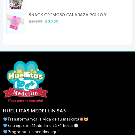
range:
$ 23.900
SNACK CREMOSO CALABAZA POLLO Y
through
Original
Current
SALMON CANINO X 5
$ 41.300
$
5.300
$
3.700
price
price
was:
is:
$ 5.300.
$ 3.700.
HUELLITAS MEDELLIN SAS
Transformamos la vida de tu mascota
Entregas en Medellín en 3-4 horas
Programa tus pedidos aquí