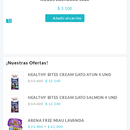
$
3.100
Añadir al carrito
¡Nuestras Ofertas!
HEALTHY BITES CREAM GATO ATUN 4 UND
Original
Current
$
13.600
$
12.240
price
price
was:
is:
HEALTHY BITES CREAM GATO SALMON 4 UND
$ 13.600.
$ 12.240.
Original
Current
$
13.600
$
12.240
price
price
was:
is:
ARENA FREE MIAU LAVANDA
$ 13.600.
$ 12.240.
Price
–
$
23.900
$
41.300