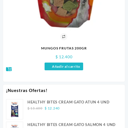
MUNGOS FRUTAS 200GR
$
12.400
Añadir al carrito
¡Nuestras Ofertas!
HEALTHY BITES CREAM GATO ATUN 4 UND
Original
Current
$
13.600
$
12.240
price
price
was:
is:
HEALTHY BITES CREAM GATO SALMON 4 UND
$ 13.600.
$ 12.240.