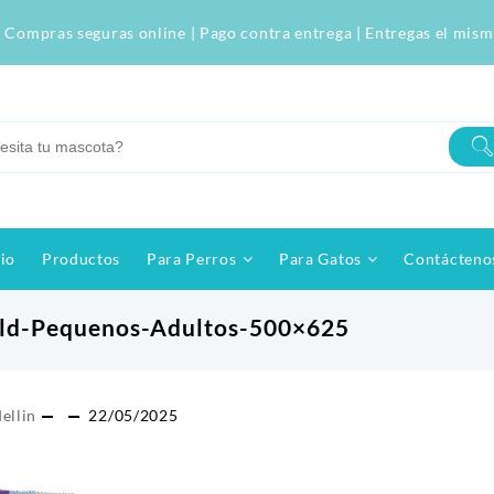
 Compras seguras online | Pago contra entrega | Entregas el mism
cio
Productos
Para Perros
Para Gatos
Contácteno
old-Pequenos-Adultos-500×625
ellin
22/05/2025