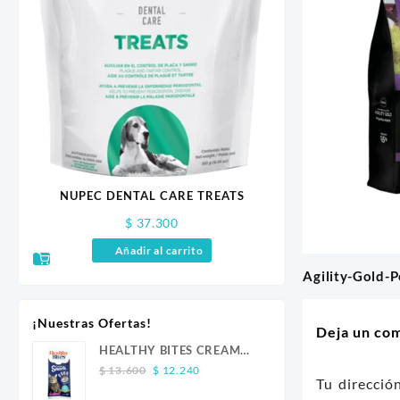
 GR
NUPEC DENTAL CARE TREATS
DELIDOG 
$
37.300
$
41.
Añadir al carrito
Añadir a
Agility-Gold-
Navegaci
de
¡Nuestras Ofertas!
Deja un co
entradas
HEALTHY BITES CREAM
Original
Current
GATO ATUN 4 UND
$
13.600
$
12.240
Tu direcció
price
price