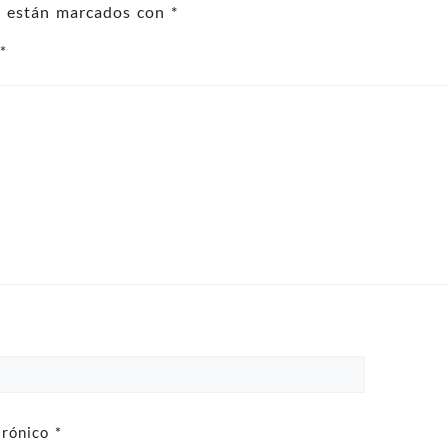
os están marcados con
*
o
*
trónico
*