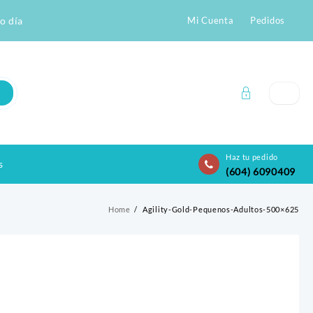
o día
Mi Cuenta
Pedidos
Haz tu pedido
s
(604) 6090409
Home
Agility-Gold-Pequenos-Adultos-500×625