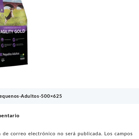
MIX 1KL
Smartbones Pollo Mini X 8 Unidades
TOMMY
300
$
21.100
l carrito
Añadir al carrito
Pequenos-Adultos-500×625
ón
mentario
n de correo electrónico no será publicada.
Los campos