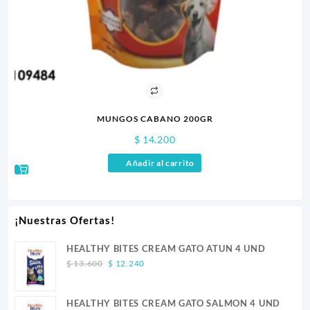
MUNGOS CABANO 200GR
$
14.200
Añadir al carrito
¡Nuestras Ofertas!
HEALTHY BITES CREAM GATO ATUN 4 UND
Original
Current
$
13.600
$
12.240
price
price
was:
is:
HEALTHY BITES CREAM GATO SALMON 4 UND
$ 13.600.
$ 12.240.