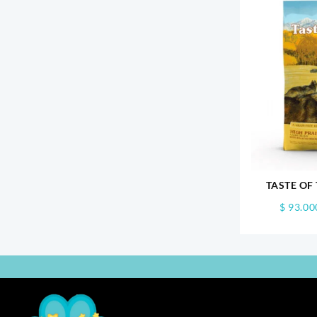
TASTE OF
P
$
93.00