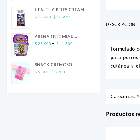
was:
is:
$ 13.600.
$ 12.240.
HEALTHY BITES CREAM
Original
Current
GATO SALMON 4 UND
$
13.600
$
12.240
price
price
DESCRIPCIÓN
was:
is:
$ 13.600.
$ 12.240.
ARENA FREE MIAU
Price
LAVANDA
–
$
23.900
$
41.300
Formulado c
range:
$ 23.900
para perros
through
SNACK CREMOSO
cutánea y el
$ 41.300
Original
Current
CALABAZA POLLO Y
$
5.300
$
3.700
price
price
SALMON CANINO X 5
was:
is:
$ 5.300.
$ 3.700.
Categorías:
A
Productos r