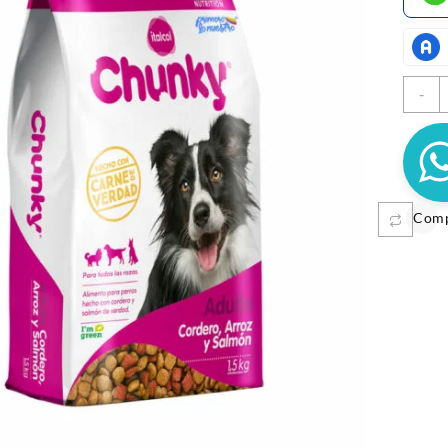
-
A
c
MUNGOS ROLLITOS 50GR
00
Com
NUPEC DENTAL CARE TRE
adir al carrito
$
37.300
Añadir al carrito