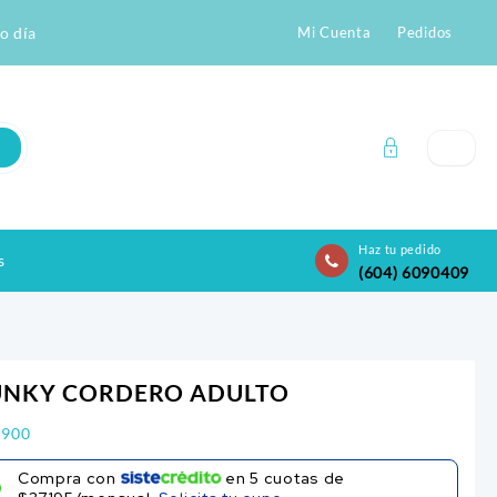
o día
Mi Cuenta
Pedidos
Haz tu pedido
s
(604) 6090409
NKY CORDERO ADULTO
.900
Compra con
en
5
cuotas de