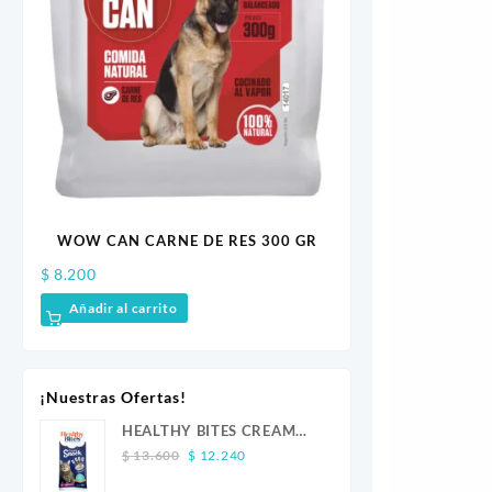
$
3.1
E DE RES 300 GR
MINI GALLETAS HÍGADO X 200 G
Añ
$
16.100
Añadir al carrito
¡Nuestras Ofertas!
HEALTHY BITES CREAM
Original
Current
GATO ATUN 4 UND
$
13.600
$
12.240
price
price