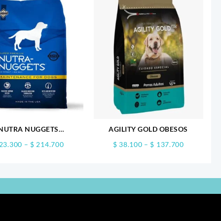
NUTRA NUGGETS
AGILITY GOLD OBESOS
TENIMIENTO PERRO
Price
Price
23.300
–
$
214.700
$
38.100
–
$
137.700
range:
range:
$ 23.300
$ 38.100
through
through
$ 214.700
$ 137.700