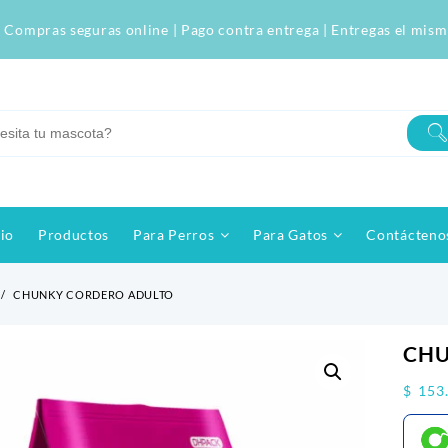
 Compras seguras online | Pago contra entrega | Entregas el mism
cio
Productos
Para Perros
Para Gatos
Contácteno
CHUNKY CORDERO ADULTO
CHU
$
153