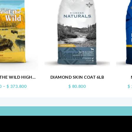
 THE WILD HIGH
DIAMOND SKIN COAT 6LB
RAIRIE
MAN
Price
0
–
$
373.800
$
80.800
$
range:
$ 93.000
through
$ 373.800