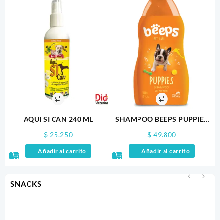
AQUI SI CAN 240 ML
SHAMPOO BEEPS PUPPIES
502ML
$
25.250
$
49.800
Añadir al carrito
Añadir al carrito
SNACKS
-
$