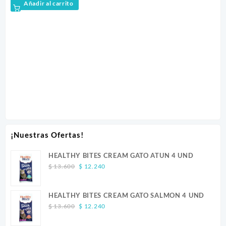
Añadir al carrito
$
5
¡Nuestras Ofertas!
HEALTHY BITES CREAM GATO ATUN 4 UND
Original
Current
$
13.600
$
12.240
price
price
was:
is:
HEALTHY BITES CREAM GATO SALMON 4 UND
$ 13.600.
$ 12.240.
Original
Current
$
13.600
$
12.240
price
price