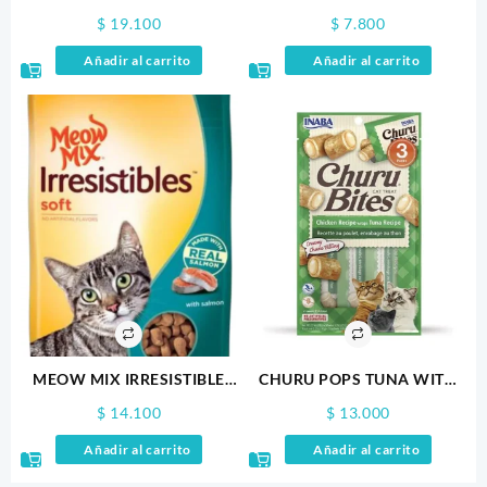
PELOS 100GR
$
19.100
$
7.800
Añadir al carrito
Añadir al carrito
MEOW MIX IRRESISTIBLE
CHURU POPS TUNA WITH
SALMON 85GR
CHICKEN RECIPE VERDE X 4
$
14.100
$
13.000
Añadir al carrito
Añadir al carrito