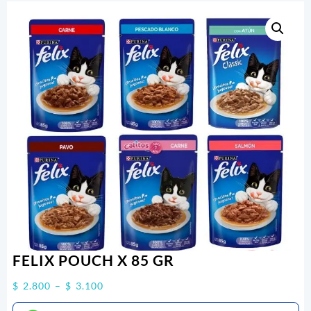
FELIX POUCH X 85 GR
Price
$
2.800
–
$
3.100
range: