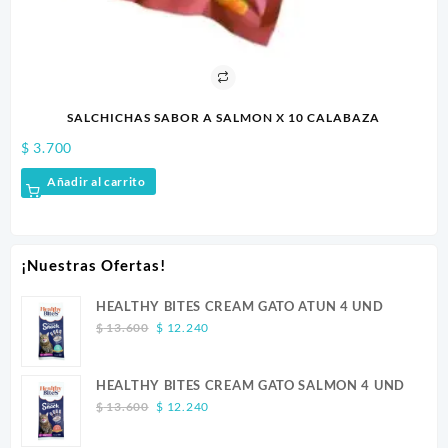
SALCHICHAS SABOR A SALMON X 10 CALABAZA
$
3.700
$
2
Añadir al carrito
¡Nuestras Ofertas!
HEALTHY BITES CREAM GATO ATUN 4 UND
Original
Current
$
13.600
$
12.240
price
price
was:
is:
HEALTHY BITES CREAM GATO SALMON 4 UND
$ 13.600.
$ 12.240.
Original
Current
$
13.600
$
12.240
price
price
was:
is: