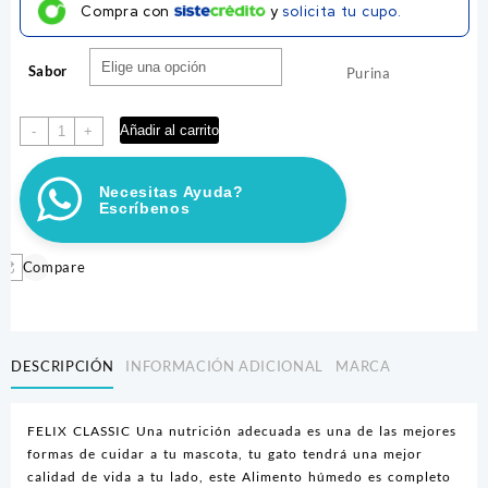
Compra con
y
solicita tu cupo.
$ 2.800
through
Sabor
$ 3.100
Purina
FELIX
Añadir al carrito
-
+
POUCH
X
Necesitas Ayuda?
85
Escríbenos
GR
cantidad
Compare
DESCRIPCIÓN
INFORMACIÓN ADICIONAL
MARCA
FELIX CLASSIC Una nutrición adecuada es una de las mejores
formas de cuidar a tu mascota, tu gato tendrá una mejor
calidad de vida a tu lado, este Alimento húmedo es completo