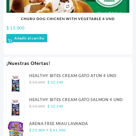
CHURU DOG CHICKEN WITH VEGETABLE 4 UND
$
13.000
Añadir al carrito
¡Nuestras Ofertas!
HEALTHY BITES CREAM GATO ATUN 4 UND
Original
Current
$
13.600
$
12.240
price
price
was:
is:
HEALTHY BITES CREAM GATO SALMON 4 UND
$ 13.600.
$ 12.240.
Original
Current
$
13.600
$
12.240
price
price
was:
is:
ARENA FREE MIAU LAVANDA
$ 13.600.
$ 12.240.
Price
–
$
23.900
$
41.300