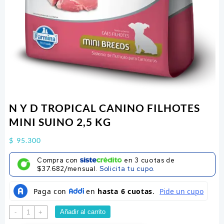
N Y D TROPICAL CANINO FILHOTES
MINI SUINO 2,5 KG
$
95.300
Compra con
en
3
cuotas de
$37.682/mensual.
Solicita tu cupo.
N
Añadir al carrito
-
+
Y