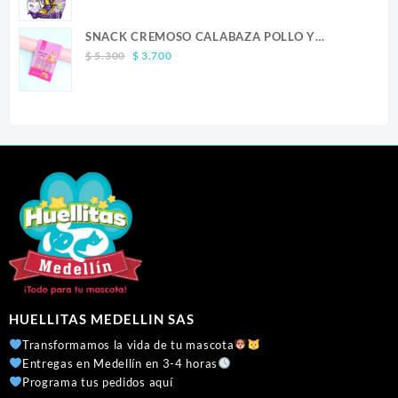
range:
$ 23.900
SNACK CREMOSO CALABAZA POLLO Y
through
Original
Current
SALMON CANINO X 5
$ 41.300
$
5.300
$
3.700
price
price
was:
is:
$ 5.300.
$ 3.700.
HUELLITAS MEDELLIN SAS
Transformamos la vida de tu mascota
Entregas en Medellín en 3-4 horas
Programa tus pedidos aquí