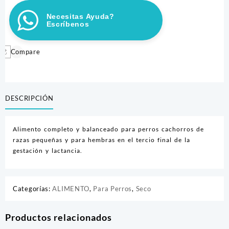
D
Necesitas Ayuda?
TROPICAL
Escríbenos
CANINO
FILHOTES
MINI
Compare
SUINO
2,5
KG
cantidad
DESCRIPCIÓN
Alimento completo y balanceado para perros cachorros de
razas pequeñas y para hembras en el tercio final de la
gestación y lactancia.
Categorías:
ALIMENTO
,
Para Perros
,
Seco
Productos relacionados