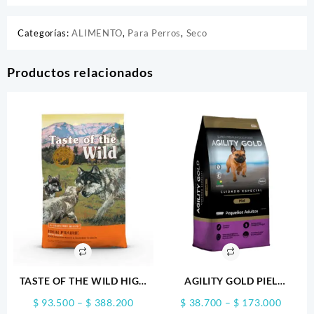
Categorías:
ALIMENTO
,
Para Perros
,
Seco
Productos relacionados
TASTE OF THE WILD HIGH
AGILITY GOLD PIEL
PRAIRIE PUPPY
PEQUEÑOS ADULTOS
Price
Price
$
93.500
–
$
388.200
$
38.700
–
$
173.000