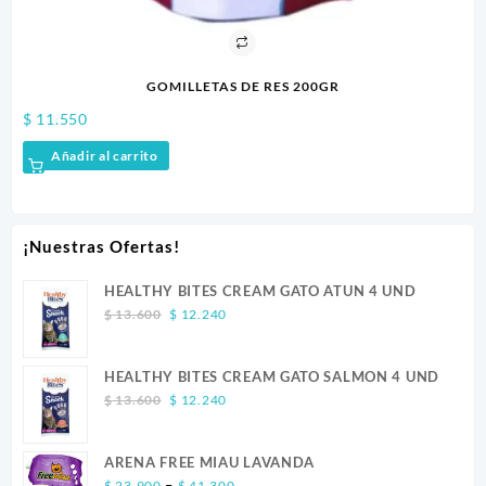
GOMILLETAS DE RES 200GR
1.550
$
12.700
Añadir al carrito
Añadir
¡Nuestras Ofertas!
HEALTHY BITES CREAM GATO ATUN 4 UND
Original
Current
$
13.600
$
12.240
price
price
was:
is:
HEALTHY BITES CREAM GATO SALMON 4 UND
$ 13.600.
$ 12.240.
Original
Current
$
13.600
$
12.240
price
price
was:
is:
ARENA FREE MIAU LAVANDA
$ 13.600.
$ 12.240.
Price
–
$
23.900
$
41.300