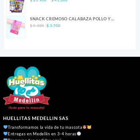
range:
$ 23.900
SNACK CREMOSO CALABAZA POLLO Y
through
Original
Current
SALMON CANINO X 5
$ 41.300
$
5.300
$
3.700
price
price
was:
is:
$ 5.300.
$ 3.700.
HUELLITAS MEDELLIN SAS
Transformamos la vida de tu mascota
Entregas en Medellín en 3-4 horas