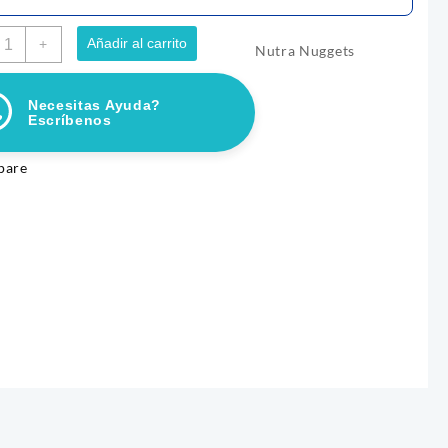
NUTRAPRO
Añadir al carrito
+
Nutra Nuggets
OLLO
HIGADO
Necesitas Ayuda?
00GR
Escríbenos
antidad
pare
 LE GLACE MANTEQUILLA DE
CHURU BITES DOG CHICKEN W
MANI
TUNA 8 UND
Price
–
$
6.000
$
27.700
range:
ccionar opciones
Añadir al carrito
$ 3.900
through
$ 6.000