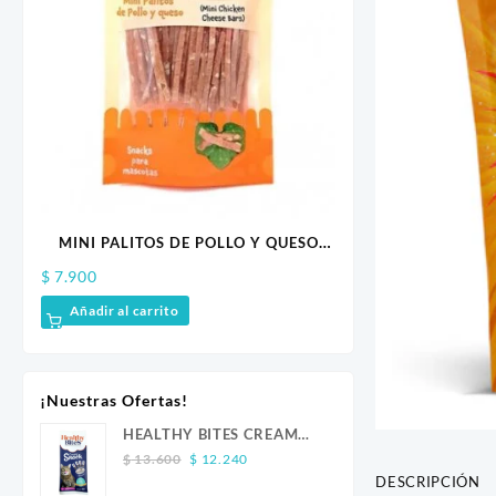
ITH
MINI PALITOS DE POLLO Y QUESO
SALCHICHAS SABOR
50GR CALABAZA
CALAB
$
7.900
$
3.700
Añadir al carrito
Añadir al carrito
¡Nuestras Ofertas!
HEALTHY BITES CREAM
Original
Current
GATO ATUN 4 UND
$
13.600
$
12.240
price
price
DESCRIPCIÓN