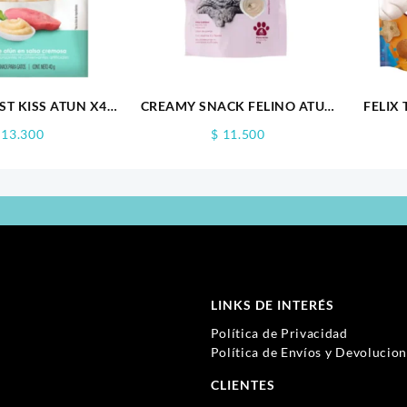
ST KISS ATUN X4
CREAMY SNACK FELINO ATUN
FELIX
100GR
BONITO 60 GR X4
13.300
$
11.500
LINKS DE INTERÉS
Política de Privacidad
Política de Envíos y Devolucio
CLIENTES