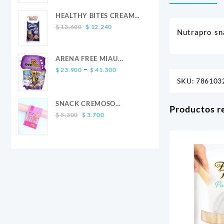
was:
is:
$ 13.600.
$ 12.240.
HEALTHY BITES CREAM
Original
Current
GATO SALMON 4 UND
$
13.600
$
12.240
Nutrapro sn
price
price
was:
is:
$ 13.600.
$ 12.240.
ARENA FREE MIAU
Price
LAVANDA
–
$
23.900
$
41.300
range:
SKU:
786103
$ 23.900
through
SNACK CREMOSO
Productos r
$ 41.300
Original
Current
CALABAZA POLLO Y
$
5.300
$
3.700
price
price
SALMON CANINO X 5
was:
is:
$ 5.300.
$ 3.700.