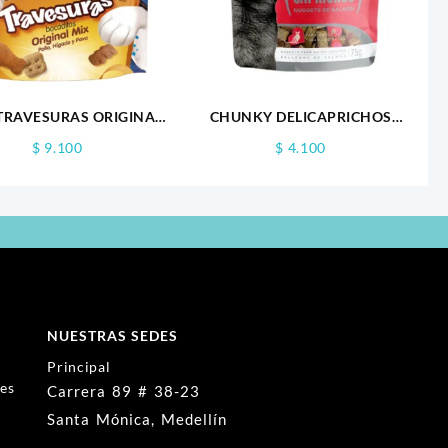
 TRAVESURAS ORIGINAL
CHUNKY DELICAPRICHOS
MIX 60GR.0
GATOS X 75GR
$
9.100
$
4.100
NUESTRAS SEDES
Principal
nes
Carrera 89 # 38-23
Santa Mónica, Medellín