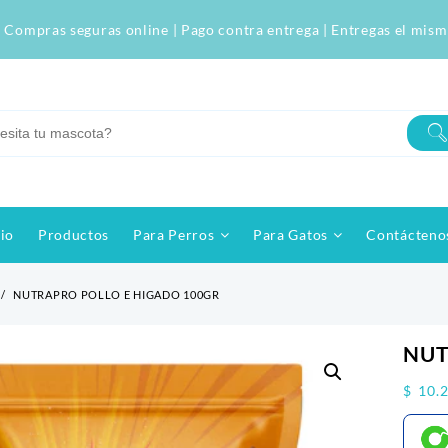
 Compras seguras online | Pago contra entrega | Entregas el mism
cio
Productos
Para Perros
Para Gatos
Contácteno
NUTRAPRO POLLO E HIGADO 100GR
NUT
$
10.