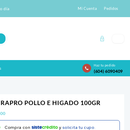
o día
Mi Cuenta
Pedidos
Haz tu pedido
s
(604) 6090409
RAPRO POLLO E HIGADO 100GR
200
Compra con
y
solicita tu cupo.