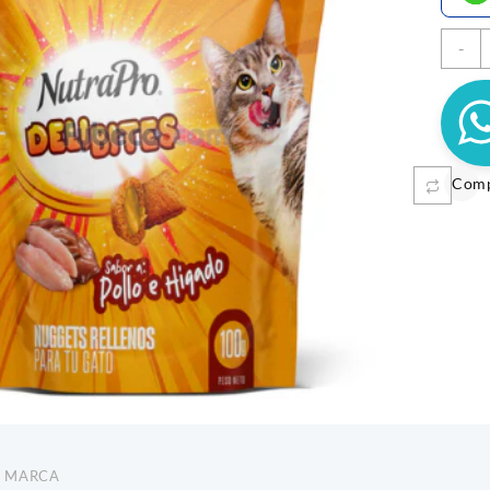
-
P
E
1
c
Com
 A SALMON X 10
MUNGOS POLLO 200GR
HELADO
AZA
$
12.700
$
3.900
Añadir al carrito
Sele
MARCA