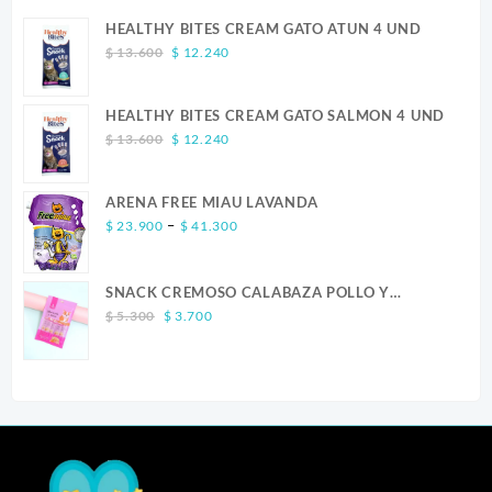
HEALTHY BITES CREAM GATO ATUN 4 UND
Original
Current
$
13.600
$
12.240
price
price
was:
is:
HEALTHY BITES CREAM GATO SALMON 4 UND
$ 13.600.
$ 12.240.
Original
Current
$
13.600
$
12.240
price
price
was:
is:
ARENA FREE MIAU LAVANDA
$ 13.600.
$ 12.240.
Price
–
$
23.900
$
41.300
range:
$ 23.900
SNACK CREMOSO CALABAZA POLLO Y
through
Original
Current
SALMON CANINO X 5
$ 41.300
$
5.300
$
3.700
price
price
was:
is:
$ 5.300.
$ 3.700.