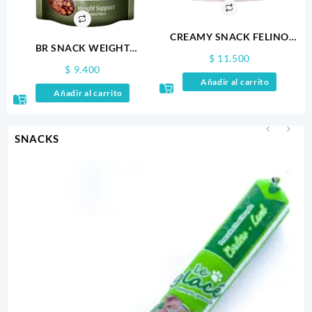
CREAMY SNACK FELINO
BR SNACK WEIGHT
SALMON 60GR X 4
$
11.500
SUPPORT 100GR
$
9.400
Añadir al carrito
Añadir al carrito
SNACKS