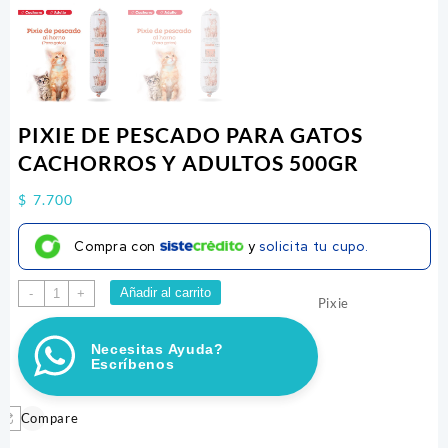
PIXIE DE PESCADO PARA GATOS
CACHORROS Y ADULTOS 500GR
$
7.700
Compra con
y
solicita tu cupo.
PIXIE
Añadir al carrito
-
+
Pixie
DE
PESCADO
Necesitas Ayuda?
PARA
Escríbenos
GATOS
CACHORROS
Y
Compare
ADULTOS