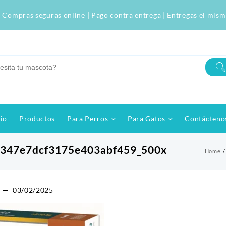
 Compras seguras online | Pago contra entrega | Entregas el mism
cio
Productos
Para Perros
Para Gatos
Contácteno
f347e7dcf3175e403abf459_500x
Home
03/02/2025