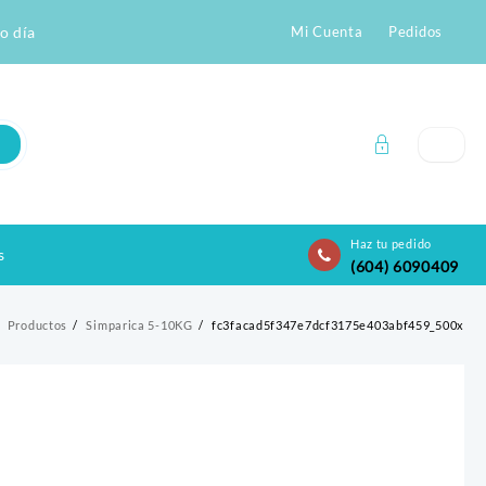
o día
Mi Cuenta
Pedidos
Haz tu pedido
s
(604) 6090409
Productos
Simparica 5-10KG
fc3facad5f347e7dcf3175e403abf459_500x