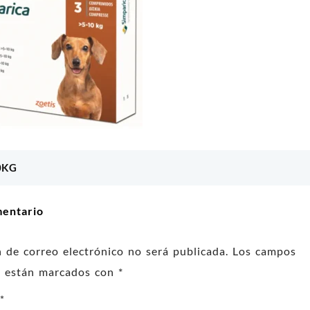
EN PROTEINA
AGILITY GOLD PREMIOS 250GR
300GR
0KG
ón
00
$
20.000
l carrito
Añadir al carrito
mentario
n de correo electrónico no será publicada.
Los campos
os están marcados con
*
o
*