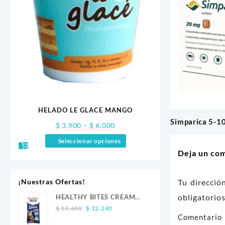
 Y
HELADO LE GLACE MANGO
WOW CAN BAJO 
RENAL 
Simparica 5-1
Navegaci
Price
$
3.900
–
$
6.000
$
8.2
range:
de
Seleccionar opciones
Añadir a
$ 3.900
Deja un co
through
entradas
$ 6.000
Tu direcció
¡Nuestras Ofertas!
obligatori
HEALTHY BITES CREAM
Original
Current
GATO ATUN 4 UND
$
13.600
$
12.240
Comentari
price
price