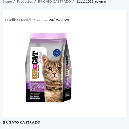
Home
Productos
BR GATO CASTRADO
111111322_ed-min
Huellitas Medellin
20/06/2025
Navegación
BR GATO CASTRADO
de