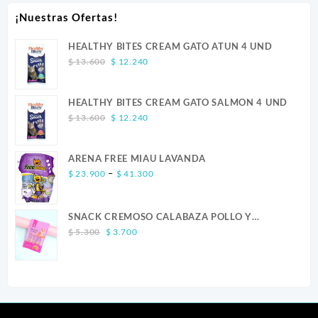
¡Nuestras Ofertas!
HEALTHY BITES CREAM GATO ATUN 4 UND
Original
Current
$
13.600
$
12.240
price
price
was:
is:
HEALTHY BITES CREAM GATO SALMON 4 UND
$ 13.600.
$ 12.240.
Original
Current
$
13.600
$
12.240
price
price
was:
is:
ARENA FREE MIAU LAVANDA
$ 13.600.
$ 12.240.
Price
–
$
23.900
$
41.300
range:
$ 23.900
SNACK CREMOSO CALABAZA POLLO Y
through
Original
Current
SALMON CANINO X 5
$ 41.300
$
5.300
$
3.700
price
price
was:
is:
$ 5.300.
$ 3.700.