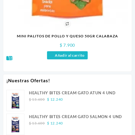
MINI PALITOS DE POLLO Y QUESO 50GR CALABAZA
$
7.900
Añadir al carrito
¡Nuestras Ofertas!
HEALTHY BITES CREAM GATO ATUN 4 UND
Original
Current
$
13.600
$
12.240
price
price
was:
is:
HEALTHY BITES CREAM GATO SALMON 4 UND
$ 13.600.
$ 12.240.
Original
Current
$
13.600
$
12.240
price
price