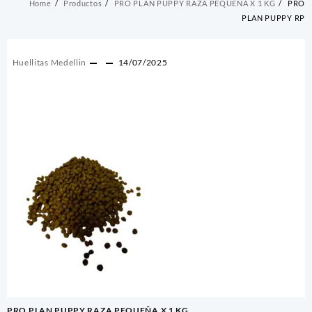
Home
Productos
PRO PLAN PUPPY RAZA PEQUEÑA X 1 KG
PRO
PLAN PUPPY RP
Huellitas Medellin
14/07/2025
Navegación
PRO PLAN PUPPY RAZA PEQUEÑA X 1 KG