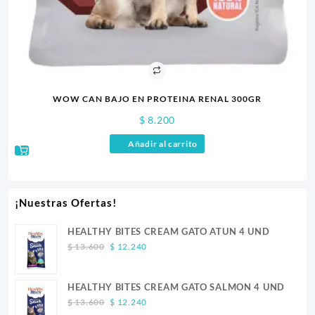
WOW CAN BAJO EN PROTEINA RENAL 300GR
$
8.200
Añadir al carrito
¡Nuestras Ofertas!
HEALTHY BITES CREAM GATO ATUN 4 UND
Original
Current
$
13.600
$
12.240
price
price
was:
is:
HEALTHY BITES CREAM GATO SALMON 4 UND
$ 13.600.
$ 12.240.
Original
Current
$
13.600
$
12.240