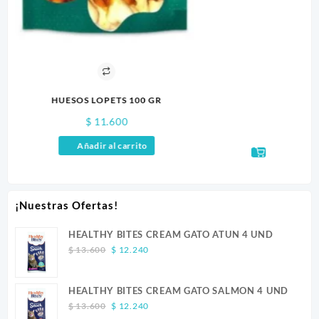
MUNGOS MENTA 200GR
$
12.200
Añadir al carrito
¡Nuestras Ofertas!
HEALTHY BITES CREAM GATO ATUN 4 UND
Original
Current
$
13.600
$
12.240
price
price
was:
is:
HEALTHY BITES CREAM GATO SALMON 4 UND
$ 13.600.
$ 12.240.
Original
Current
$
13.600
$
12.240