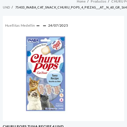
Home
Productos
CHURU PO
UND
75403_INABA_CAT_SNACK_CHURU_POPS_4_PIEZAS___AT__N_60_GR_164
Huellitas Medellin
24/07/2025
Navegación
CHURU POPS TUNA RECIPE 4 UND