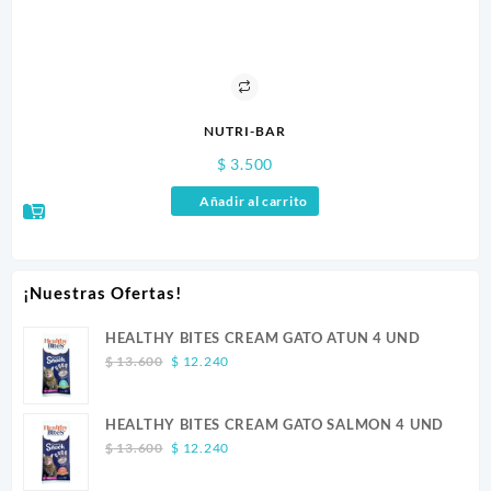
NUTRI-BAR
$
3.500
Añadir al carrito
¡Nuestras Ofertas!
HEALTHY BITES CREAM GATO ATUN 4 UND
Original
Current
$
13.600
$
12.240
price
price
was:
is:
HEALTHY BITES CREAM GATO SALMON 4 UND
$ 13.600.
$ 12.240.
Original
Current
$
13.600
$
12.240
price
price