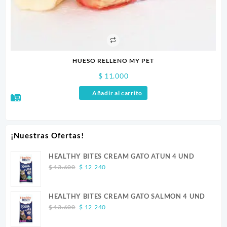
HUESO RELLENO MY PET
$
11.000
Añadir al carrito
¡Nuestras Ofertas!
HEALTHY BITES CREAM GATO ATUN 4 UND
Original
Current
$
13.600
$
12.240
price
price
was:
is:
HEALTHY BITES CREAM GATO SALMON 4 UND
$ 13.600.
$ 12.240.
Original
Current
$
13.600
$
12.240
price
price