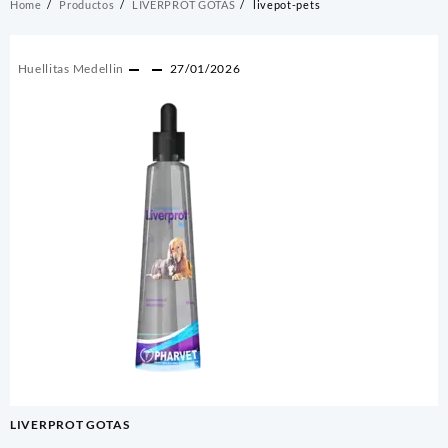
Home
Productos
LIVERPROT GOTAS
livepot-pets
Huellitas Medellin
27/01/2026
Navegación
LIVERPROT GOTAS
de