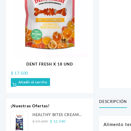
O X
DENT FRESH X 18 UND
MUNGOS LIG
$
17.500
$
12.100
Añadir al carrito
Añadir al carrito
DESCRIPCIÓN
¡Nuestras Ofertas!
HEALTHY BITES CREAM
Original
Current
GATO ATUN 4 UND
$
13.600
$
12.240
Alimento te
price
price