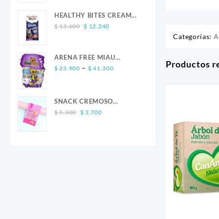
was:
is:
$ 13.600.
$ 12.240.
HEALTHY BITES CREAM
Original
Current
GATO SALMON 4 UND
$
13.600
$
12.240
price
price
Categorías:
A
was:
is:
$ 13.600.
$ 12.240.
ARENA FREE MIAU
Productos r
Price
LAVANDA
–
$
23.900
$
41.300
range:
$ 23.900
through
SNACK CREMOSO
$ 41.300
Original
Current
CALABAZA POLLO Y
$
5.300
$
3.700
price
price
SALMON CANINO X 5
was:
is:
$ 5.300.
$ 3.700.