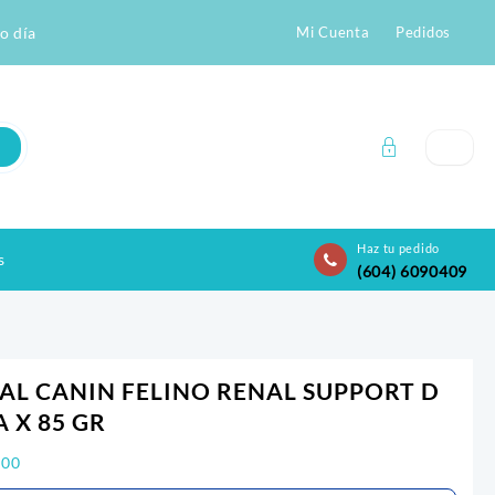
o día
Mi Cuenta
Pedidos
Haz tu pedido
s
(604) 6090409
AL CANIN FELINO RENAL SUPPORT D
A X 85 GR
200