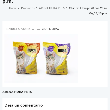
p.m.
Home
Productos
ARENA HUKA PETS
ChatGPT Image 28 ene 2026,
06_53_10 p.m.
Huellitas Medellin
28/01/2026
Navegación
ARENA HUKA PETS
de
entradas
Deja un comentario