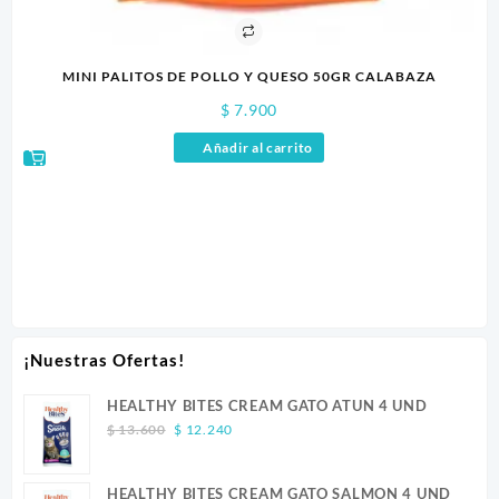
MINI PALITOS DE POLLO Y QUESO 50GR CALABAZA
$
7.900
Añadir al carrito
¡Nuestras Ofertas!
HEALTHY BITES CREAM GATO ATUN 4 UND
Original
Current
$
13.600
$
12.240
price
price
was:
is:
HEALTHY BITES CREAM GATO SALMON 4 UND
$ 13.600.
$ 12.240.