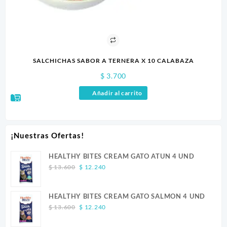
 5
SALCHICHAS SABOR A TERNERA X 10 CALABAZA
$
3.700
Añadir al carrito
¡Nuestras Ofertas!
HEALTHY BITES CREAM GATO ATUN 4 UND
Original
Current
$
13.600
$
12.240
price
price
was:
is:
HEALTHY BITES CREAM GATO SALMON 4 UND
$ 13.600.
$ 12.240.
Original
Current
$
13.600
$
12.240
price
price