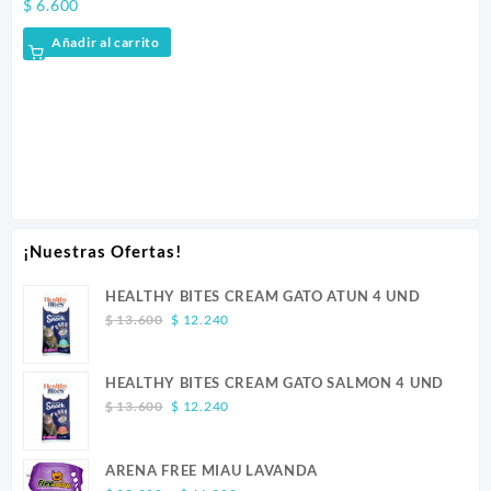
$
6.600
$
1
Añadir al carrito
¡Nuestras Ofertas!
HEALTHY BITES CREAM GATO ATUN 4 UND
Original
Current
$
13.600
$
12.240
price
price
was:
is:
HEALTHY BITES CREAM GATO SALMON 4 UND
$ 13.600.
$ 12.240.
Original
Current
$
13.600
$
12.240
price
price
was:
is:
ARENA FREE MIAU LAVANDA
$ 13.600.
$ 12.240.