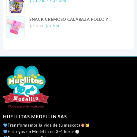
Price
–
$
23.900
$
41.300
range:
$ 23.900
SNACK CREMOSO CALABAZA POLLO Y
through
Original
Current
SALMON CANINO X 5
$ 41.300
$
5.300
$
3.700
price
price
was:
is:
$ 5.300.
$ 3.700.
HUELLITAS MEDELLIN SAS
Transformamos la vida de tu mascota
Entregas en Medellín en 3-4 horas