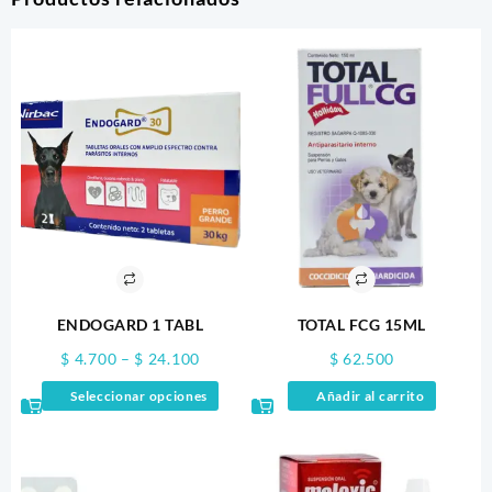
ENDOGARD 1 TABL
TOTAL FCG 15ML
Price
$
4.700
–
$
24.100
$
62.500
range:
Este
Seleccionar opciones
Añadir al carrito
$ 4.700
producto
through
tiene
$ 24.100
múltiples
variantes.