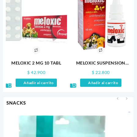
Las
opciones
se
pueden
elegir
en
la
página
de
producto
MELOXIC 2 MG 10 TABL
MELOXIC SUSPENSION
ORAL 10ML
$
42.900
$
22.800
Añadir al carrito
Añadir al carrito
SNACKS