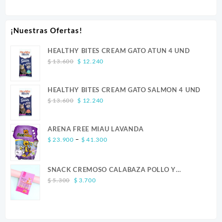
¡Nuestras Ofertas!
HEALTHY BITES CREAM GATO ATUN 4 UND
Original
Current
$
13.600
$
12.240
price
price
was:
is:
HEALTHY BITES CREAM GATO SALMON 4 UND
$ 13.600.
$ 12.240.
Original
Current
$
13.600
$
12.240
price
price
was:
is:
ARENA FREE MIAU LAVANDA
$ 13.600.
$ 12.240.
Price
–
$
23.900
$
41.300
range:
$ 23.900
SNACK CREMOSO CALABAZA POLLO Y
through
Original
Current
SALMON CANINO X 5
$ 41.300
$
5.300
$
3.700
price
price
was:
is:
$ 5.300.
$ 3.700.