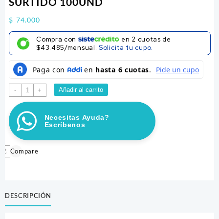
SURTIDO 100UND
$
74.000
Compra con
en
2
cuotas de
$43.485/mensual.
Solicita tu cupo.
SNACK
Añadir al carrito
-
+
CREMOSO
CALABAZA
Necesitas Ayuda?
SURTIDO
Escríbenos
100UND
cantidad
Compare
DESCRIPCIÓN