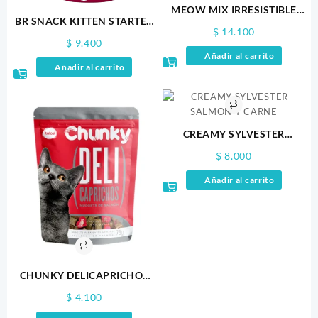
MEOW MIX IRRESISTIBLE
BR SNACK KITTEN STARTER
SALMON 85GR
$
14.100
100GR
$
9.400
Añadir al carrito
Añadir al carrito
CREAMY SYLVESTER
SALMON Y CARNE
$
8.000
Añadir al carrito
CHUNKY DELICAPRICHOS
GATOS X 75GR
$
4.100