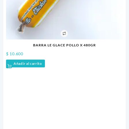
BARRA LE GLACE POLLO X 480GR
$
10.600
$
2
Añadir al carrito