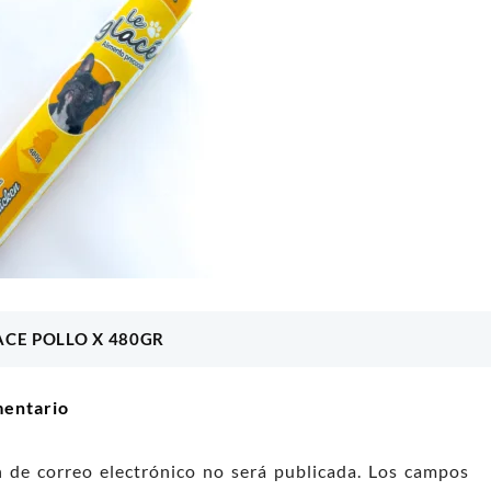
MANTEQUILLA DE
SALCHICHAS SABOR A TERNERA X 10
I
CALABAZA
Price
$
6.000
$
3.700
range:
r opciones
Añadir al carrito
$ 3.900
ACE POLLO X 480GR
ón
through
$ 6.000
mentario
n de correo electrónico no será publicada.
Los campos