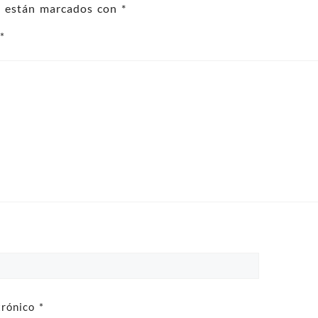
os están marcados con
*
o
*
trónico
*