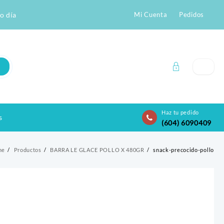
o día
Mi Cuenta
Pedidos
Haz tu pedido
s
(604) 6090409
me
Productos
BARRA LE GLACE POLLO X 480GR
snack-precocido-pollo