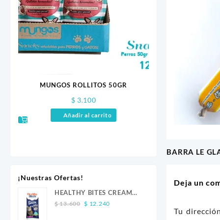
MUNGOS ROLLITOS 50GR
$
3.100
OZ
HELADO LE GLACE 
Añadir al carrito
MAN
$
3.900
–
Selecciona
BARRA LE GL
Navegaci
de
¡Nuestras Ofertas!
Deja un co
entradas
HEALTHY BITES CREAM
Original
Current
GATO ATUN 4 UND
$
13.600
$
12.240
Tu direcció
price
price