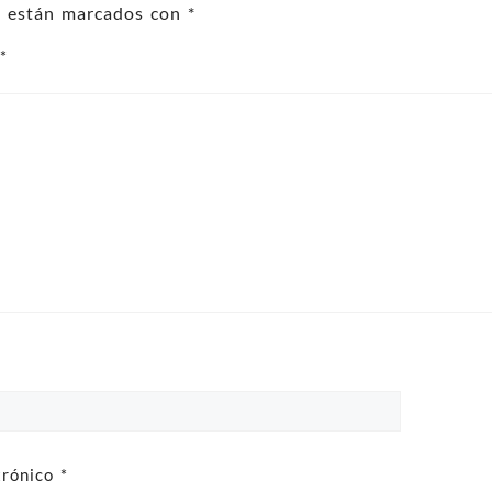
os están marcados con
*
o
*
trónico
*