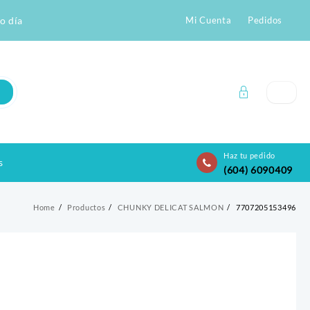
o día
Mi Cuenta
Pedidos
Haz tu pedido
s
(604) 6090409
Home
Productos
CHUNKY DELICAT SALMON
7707205153496