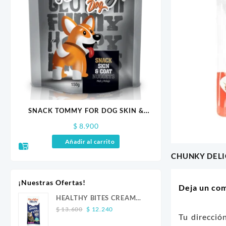
ITH
SNACK TOMMY FOR DOG SKIN &
HUESO RELLE
COAT 150 GR
$
8.900
$
11.
Añadir al carrito
Añadir a
CHUNKY DEL
Navegaci
de
¡Nuestras Ofertas!
Deja un co
entradas
HEALTHY BITES CREAM
Original
Current
GATO ATUN 4 UND
$
13.600
$
12.240
Tu direcció
price
price