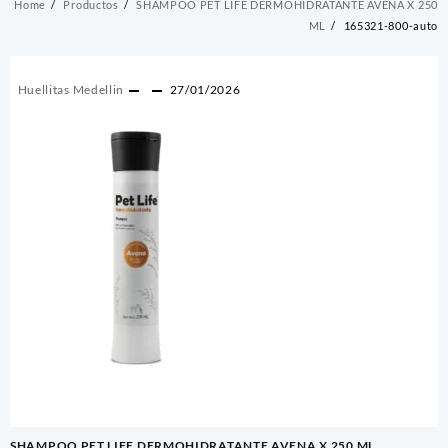
Home
Productos
SHAMPOO PET LIFE DERMOHIDRATANTE AVENA X 250
ML
165321-800-auto
Huellitas Medellin
27/01/2026
Navegación
SHAMPOO PET LIFE DERMOHIDRATANTE AVENA X 250 ML