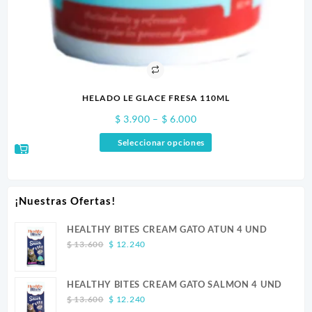
HELADO LE GLACE FRESA 110ML
Price
$
3.900
–
$
6.000
range:
Seleccionar opciones
$ 3.900
through
$ 6.000
¡Nuestras Ofertas!
HEALTHY BITES CREAM GATO ATUN 4 UND
Original
Current
$
13.600
$
12.240
price
price
was:
is:
HEALTHY BITES CREAM GATO SALMON 4 UND
$ 13.600.
$ 12.240.
Original
Current
$
13.600
$
12.240