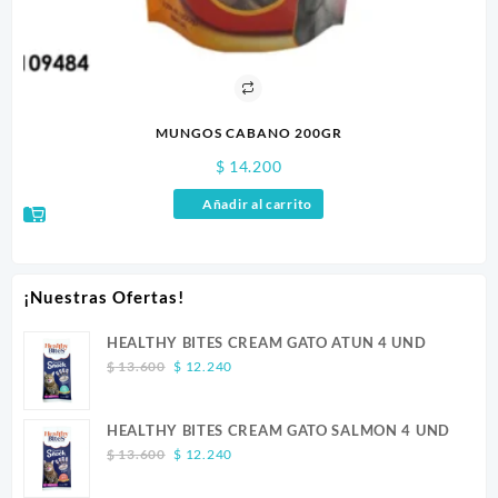
MUNGOS CABANO 200GR
$
14.200
Añadir al carrito
¡Nuestras Ofertas!
HEALTHY BITES CREAM GATO ATUN 4 UND
Original
Current
$
13.600
$
12.240
price
price
was:
is:
HEALTHY BITES CREAM GATO SALMON 4 UND
$ 13.600.
$ 12.240.
Original
Current
$
13.600
$
12.240
price
price