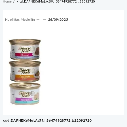
Home
xr:d:DAFNEK6MuLA:59,j:36474928772,t:22092720
Huellitas Medellin
26/09/2025
Navegación
xr:d:DAFNEK6MuLA:59,j:36474928772,t:22092720
de